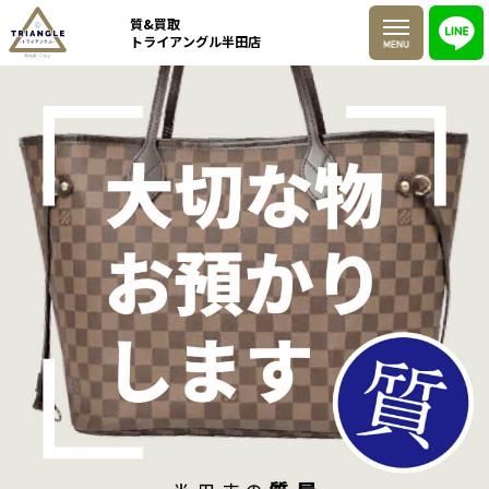
質&買取
トライアングル半田店
取扱商品
買取実績
お客様の声
質預かりについて
FAQ
査定はこちら