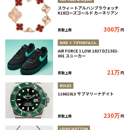
スウィートアルハンブラウォッチ
K18ローズゴールド カーネリアン
300万
買取上限
円
NIKE × TIFFANY＆Co.
AIR FORCE 1 LOW 1837 DZ1382-
001 スニーカー
21万
買取上限
円
ROLEX
116610LV サブマリーナデイト
230万
買取上限
円
LOUIS VUITTON