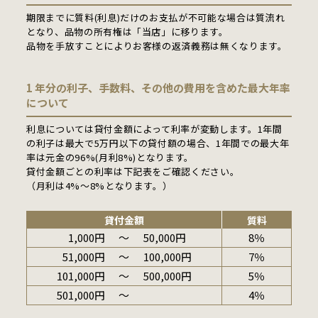
期限までに質料(利息)だけのお支払が不可能な場合は質流れ
となり、品物の所有権は「当店」に移ります。
品物を手放すことによりお客様の返済義務は無くなります。
1 年分の利子、手数料、その他の費用を含めた最大年率
について
利息については貸付金額によって利率が変動します。1年間
の利子は最大で5万円以下の貸付額の場合、1年間での最大年
率は元金の96%(月利8%)となります。
貸付金額ごとの利率は下記表をご確認ください。
（月利は4%～8%となります。）
貸付金額
質料
1,000円
〜
50,000円
8％
51,000円
〜
100,000円
7％
101,000円
〜
500,000円
5％
501,000円
〜
4％