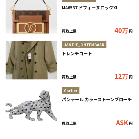
M46537 ドフィーヌロックXL
40万
買取上限
円
JANTJE_ONTEMBAAR
トレンチコート
12万
買取上限
円
Cartier
パンテール カラーストーンブローチ
ASK
買取上限
円